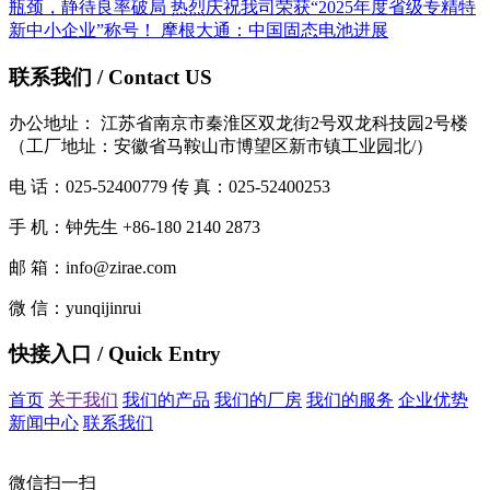
瓶颈，静待良率破局
热烈庆祝我司荣获“2025年度省级专精特
新中小企业”称号！
摩根大通：中国固态电池进展
联系我们 / Contact US
办公地址： 江苏省南京市秦淮区双龙街2号双龙科技园2号楼
（工厂地址：安徽省马鞍山市博望区新市镇工业园北/）
电 话：025-52400779 传 真：025-52400253
手 机：钟先生 +86-180 2140 2873
邮 箱：info@zirae.com
微 信：yunqijinrui
快接入口 / Quick Entry
首页
关于我们
我们的产品
我们的厂房
我们的服务
企业优势
新闻中心
联系我们
微信扫一扫