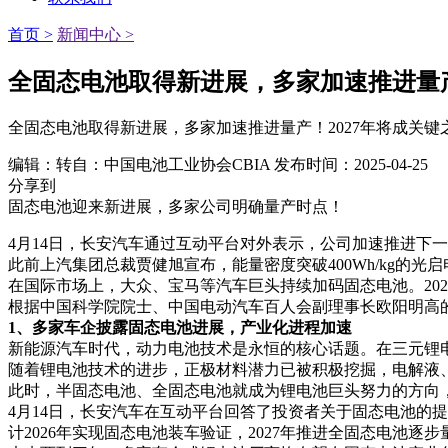
首页 >
新闻中心 >
全固态电池取得新进展，多家加速推进量产
全固态电池取得新进展，多家加速推进量产！2027年将成关键
编辑：转自：中国电池工业协会CBIA
发布时间：2025-04-25
分享到
固态电池迎来新进展，多家公司明确量产时点！
4月14日，长安汽车通过互动平台对外表示，公司加速推进下一
此前上汽集团总裁贾健旭宣布，能量密度突破400Wh/kg的光启
在国际市场上，大众、宝马等汽车巨头持续加码固态电池。2024
根据中国科学院院士、中国电动汽车百人会副理事长欧阳明高的预
1、多家车企披露固态电池进展，产业化进程加速
新能源汽车时代，动力电池技术是永恒的核心话题。在三元锂
随着锂电池技术的进步，正极材料潜力已被积极挖掘，电解液
此时，半固态电池、全固态电池就成为锂电池巨头努力的方向，
4月14日，长安汽车在互动平台回答了投资者关于固态电池的
计2026年实现固态电池装车验证，2027年推进全固态电池逐步量