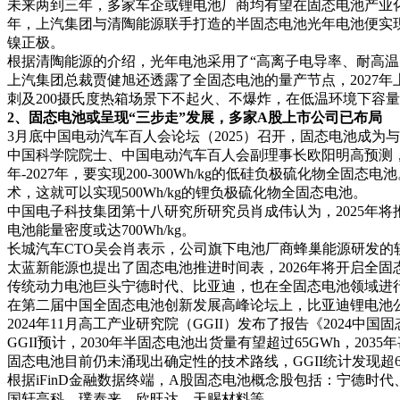
未来两到三年，多家车企或锂电池厂商均有望在固态电池产业化
年，上汽集团与清陶能源联手打造的半固态电池光年电池便实现
镍正极。
根据清陶能源的介绍，光年电池采用了“高离子电导率、耐高温
上汽集团总裁贾健旭还透露了全固态电池的量产节点，2027年上
刺及200摄氏度热箱场景下不起火、不爆炸，在低温环境下容量
2、固态电池或呈现“三步走”发展，多家A股上市公司已布局
3月底中国电动汽车百人会论坛（2025）召开，固态电池成为
中国科学院院士、中国电动汽车百人会副理事长欧阳明高预测，全固
年-2027年，要实现200-300Wh/kg的低硅负极硫化物全固态
术，这就可以实现500Wh/kg的锂负极硫化物全固态电池。
中国电子科技集团第十八研究所研究员肖成伟认为，2025年将推
电池能量密度或达700Wh/kg。
长城汽车CTO吴会肖表示，公司旗下电池厂商蜂巢能源研发的
太蓝新能源也提出了固态电池推进时间表，2026年将开启全固
传统动力电池巨头宁德时代、比亚迪，也在全固态电池领域进
在第二届中国全固态电池创新发展高峰论坛上，比亚迪锂电池公司
2024年11月高工产业研究院（GGII）发布了报告《2024中
GGII预计，2030年半固态电池出货量有望超过65GWh，2035年
固态电池目前仍未涌现出确定性的技术路线，GGII统计发现超
根据iFinD金融数据终端，A股固态电池概念股包括：宁德
国轩高科、璞泰来、欣旺达、天赐材料等。