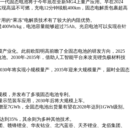
代固态电池将于今年底在全新MG4上量产应用。早在2024
高温不可燃，充电12分钟续航400km，固态电解质包裹超高
常用的“果冻”电解质技术有了较大的内阻优势。
0Wh/kg，电池容量能够超过75Ah。光启电池可以实现在针
规模产业化。此前欧阳明高前瞻了全固态电池的研发方向，2025
固态电池。2030年-2035年，借助人工智能平台来攻克锂负极材料技
030年将实现小规模量产，2035年迎来大规模量产，届时全固态
规模，并发布了多项固态电池专利。
示范装车应用，2030年后将大规模上车。
增至7GWh，全固态电池出货量有望在2028年达到1GWh级别。
达到35%，其余则为多种其他技术。
集团、赣锋锂业、华友钴业、北汽蓝谷、天齐锂业、龙佰集团、