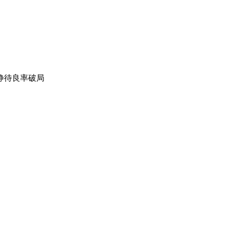
静待良率破局