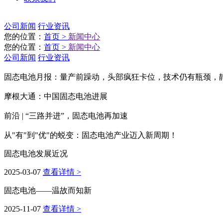
公司新闻
行业资讯
您的位置：
首页 >
新闻中心
您的位置：
首页 >
新闻中心
公司新闻
行业资讯
固态电池月报：量产前躁动，头部疯狂卡位，技术仍有瓶颈，
摩根大通：中国固态电池进展
前沿 | “三路并进”，固态电池再加速
从"有"到"优"的蜕变：固态电池产业迈入新周期！
固态电池发展近况
2025-03-07
查看详情 >
固态电池——温故而知新
2025-11-07
查看详情 >