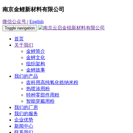
南京金鲤新材料有限公司
微信公众号
|
English
Toggle navigation
首页
关于我们
金鲤简介
金鲤文化
组织架构
金鲤故事
我们的产品
齿科用高纯氧化锆纳米粉
热喷涂用粉
特种零部件用粉
智能穿戴用粉
我们的厂房
我们的服务
企业优势
新闻中心
联系我们