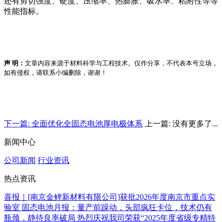
还有
剪切强度
、硬度、压缩率、热膨胀、吸水率、粘附性等等
性能指标。
声 明：
文章内容来源于材料科学与工程技术。仅作分享，不代表本号立场，
如有侵权，请联系小编删除，谢谢！
下一篇: 全面优化全固态电池厚电极体系
上一篇: 没有更多了...
新闻中心
公司新闻
行业资讯
热点资讯
喜报｜[南京金鲤新材料有限公司]获批2026年度南京市重点实
验室
固态电池月报：量产前躁动，头部疯狂卡位，技术仍有
瓶颈，静待良率破局
热烈庆祝我司荣获“2025年度省级专精特